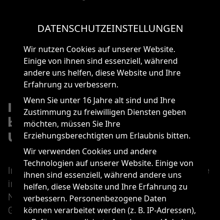
DATENSCHUTZEINSTELLUNGEN
Wir nutzen Cookies auf unserer Website.
Einige von ihnen sind essenziell, während
andere uns helfen, diese Website und Ihre
Erfahrung zu verbessern.
Wenn Sie unter 16 Jahre alt sind und Ihre
Interaktives Zirkel-Training
Zustimmung zu freiwilligen Diensten geben
bringt innovative
möchten, müssen Sie Ihre
Umsetzungsideen ans Licht.
Erziehungsberechtigten um Erlaubnis bitten.
Wir verwenden Cookies und andere
Technologien auf unserer Website. Einige von
Im Anschluss folgte das Zirkel-Training – eine
ihnen sind essenziell, während andere uns
interaktive Methode, die den Dialog unter den
helfen, diese Website und Ihre Erfahrung zu
Marketing-Profis fokussiert. In kleinen
verbessern. Personenbezogene Daten
Gruppen diskutierten alle Teilnehmer
können verarbeitet werden (z. B. IP-Adressen),