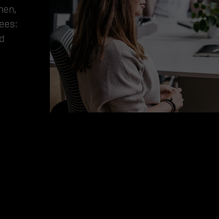
en, 
es: 
 