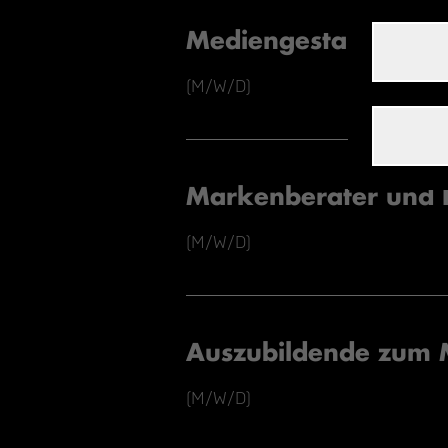
Mediengestalter Digi
(M/W/D)
Markenberater und 
(M/W/D)
Auszubildende zum Me
(M/W/D)