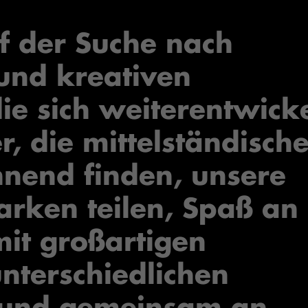
f der Suche nach
und kreativen
die sich weiterentwick
, die mittelständisch
nend finden, unsere
arken teilen, Spaß an
it großartigen
nterschiedlichen
n und gemeinsam an