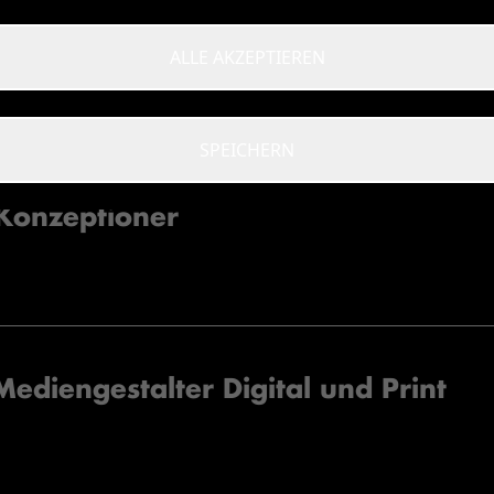
tal
ALLE AKZEPTIEREN
SPEICHERN
Konzeptioner
diengestalter Digital und Print