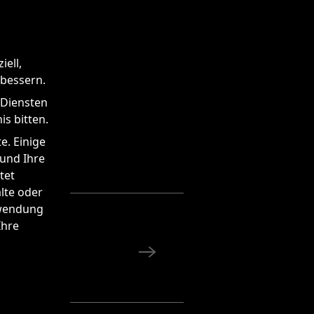
iell,
rbessern.
 Diensten
s bitten.
e. Einige
 und Ihre
tet
alte oder
rwendung
Ihre