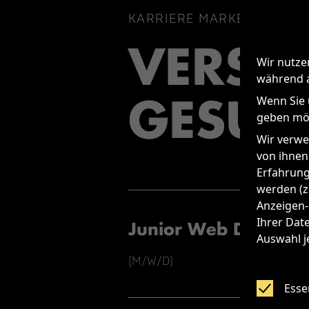
KARRIERE MARKE MITTELS
VERST
Wir nutze
während a
GESUC
Wenn Sie 
geben möc
Wir verwe
von ihnen
Erfahrung
werden (z.
Anzeigen-
Ihrer Dat
Junior Web Develop
Auswahl j
(M/W/D)
Essen