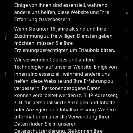
Einige von ihnen sind essenziell, während
ORIENTIERUNG BIETEN.
andere uns helfen, diese Website und Ihre
Erfahrung zu verbessern.
Wenn Sie unter 16 Jahre alt sind und Ihre
Erfolgreiche Marken bieten Mitarbeiter*innen 
Zustimmung zu freiwilligen Diensten geben
Orientierung und unterstützen Führungsarbeit: 
möchten, müssen Sie Ihre
Wir unterstützen Sie und Ihr Management 
Erziehungsberechtigten um Erlaubnis bitten.
dabei, Ihre Marke auch nach innen lebendig 
Wir verwenden Cookies und andere
werden zu lassen. So kann Führungsarbeit im 
Technologien auf unserer Website. Einige von
Sinne Ihrer Marke die Wirkung entfalten, die Ihr 
ihnen sind essenziell, während andere uns
helfen, diese Website und Ihre Erfahrung zu
Unternehmen braucht – für Identifikation und 
verbessern. Personenbezogene Daten
Wir-Gefühl.
können verarbeitet werden (z. B. IP-Adressen),
z. B. für personalisierte Anzeigen und Inhalte
oder Anzeigen- und Inhaltsmessung. Weitere
Informationen über die Verwendung Ihrer
Daten finden Sie in unserer
Datenschutzerklärung. Sie können Ihre