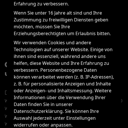
Erfahrung zu verbessern.
Wenn Sie unter 16 Jahre alt sind und Ihre
Zustimmung zu freiwilligen Diensten geben
möchten, müssen Sie Ihre
Erziehungsberechtigten um Erlaubnis bitten.
Wir verwenden Cookies und andere
Technologien auf unserer Website. Einige von
ihnen sind essenziell, während andere uns
helfen, diese Website und Ihre Erfahrung zu
Offnener Erfahrungsaustausch
verbessern. Personenbezogene Daten
und voneinander lernen.
können verarbeitet werden (z. B. IP-Adressen),
z. B. für personalisierte Anzeigen und Inhalte
oder Anzeigen- und Inhaltsmessung. Weitere
Die Fragestellungen an den Zirkel-Stationen
Informationen über die Verwendung Ihrer
waren erneut herausfordernd und vielfältig: So
Daten finden Sie in unserer
wurde beispielweise gemeinsam eruiert,
Datenschutzerklärung. Sie können Ihre
woran man eine gute Führungskraft erkennt,
Auswahl jederzeit unter Einstellungen
was die Teilnehmer an ihrer
widerrufen oder anpassen.