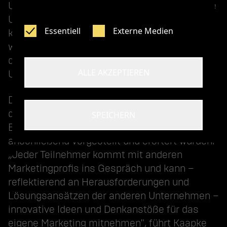
Unternehmenskultur besonders schätzen, wie
Unternehmen als starke Arbeitgebermarke
Essentiell
Externe Medien
kommunikativ auf sich aufmerksam machen,
wie sich die Ansprüche von Mitarbeitern in
den letzten Jahren verändert haben – und wie
ALLE AKZEPTIEREN
Unternehmen darauf reagieren.
Durch die vielen verschiedenen Blickwinkel
der Teilnehmer entstanden ebenso vielfältige
SPEICHERN
Einblicke und Ideen, die im offenen Forum
anschließend vorgestellt und erörtert wurden.
„Jeder Teilnehmer kommt mit anderen
Marketingprofis ins Gespräch und kann –
reflektierend an Herausforderungen und
Lösungsansätzen der anderen Unternehmen –
innovative Ideen und Denkanstöße für das
eigene Marketing mitnehmen", führt Kaapke