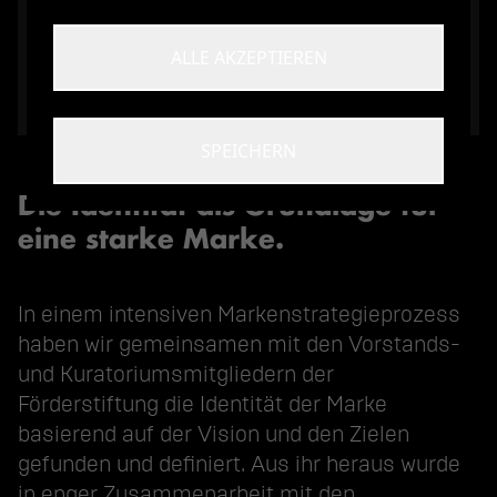
ENTSPERREN
ALLE AKZEPTIEREN
SPEICHERN
Die Identität als Grundlage für
eine starke Marke.
In einem intensiven Markenstrategieprozess
haben wir gemeinsamen mit den Vorstands-
und Kuratoriumsmitgliedern der
Förderstiftung die Identität der Marke
basierend auf der Vision und den Zielen
gefunden und definiert. Aus ihr heraus wurde
in enger Zusammenarbeit mit den