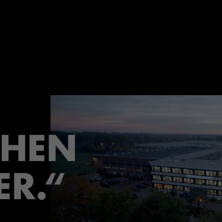
CHEN
ER.“