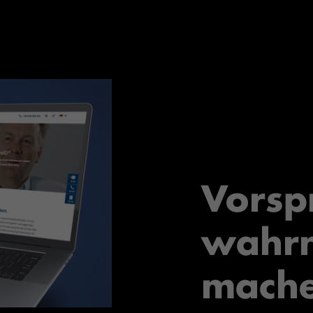
Vorsp
wahr
mache