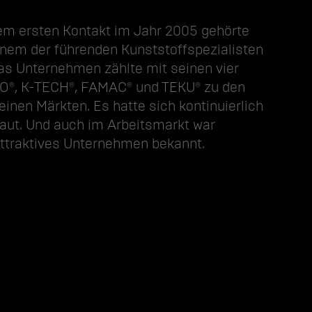
rem ersten Kontakt im Jahr 2005 gehörte
m der führenden Kunst­­stoff­­­spezialisten
as Unter­nehmen zählte mit seinen vier
O®, K-TECH®, FAMAC® und TEKU® zu den
einen Märkten. Es hatte sich kontinuierlich
ut. Und auch im Arbeits­­markt war
ttraktives Unternehmen bekannt.