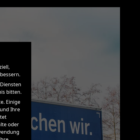
iell,
rbessern.
 Diensten
s bitten.
e. Einige
 und Ihre
tet
alte oder
rwendung
Ihre