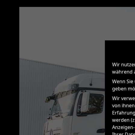
Wir nutze
während a
Wenn Sie 
geben möc
Wir verwe
von ihnen
Erfahrung
werden (z.
Anzeigen-
Ihrer Dat