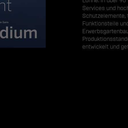
Lohne. In über 90
Services und hoch
Schutzelemente, t
Funktionsteile un
Erwerbs­garten­bau
Produktionsstando
entwickelt und ge